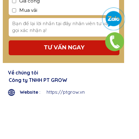
Gia công
Mua vải
TƯ VẤN NGAY
Về chúng tôi
Công ty TNHH PT GROW
Website
: https://ptgrow.vn
Email: admin@ptgrown.com
Hotline:
094 222 24 28
Giờ làm việc: 8:00AM-17:00PM
Địa chỉ