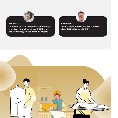
MY NGOC
KHANG LE
" Mình đặt áo may riêng để làm đồng phục
" giao hàng đúng hẹn, giá hợp lí, có bộ
cho nhân viên, shop có bạn CSKH chu
phận thiết kế hỗ trợ tốt. OK
đáo, dễ thương, áo đẹp, mình sẽ quay lại