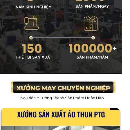
SẢN PHẨM/NGÀY
NĂM KINH NGHIỆM
+
100000
150
+
THIẾT BỊ SẢN XUẤT
SẢN PHẨM/NĂM
Nơi Biến Ý Tưởng Thành Sản Phẩm Hoàn Hảo