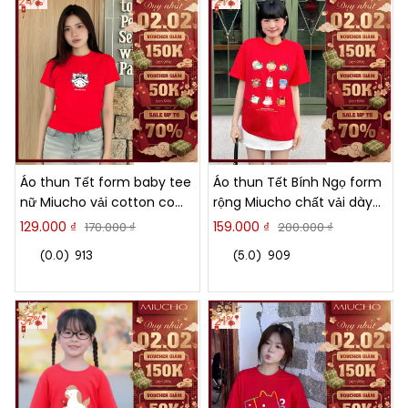
24%
21%
Áo thun Tết form baby tee
Áo thun Tết Bính Ngọ form
nữ Miucho vải cotton co
rộng Miucho chất vải dày
giãn thoáng mát hình Kỳ Lân
dặn thoáng mát hoạt hình in
129.000 ₫
159.000 ₫
170.000 ₫
200.000 ₫
in mix 2924
mix 2877
(0.0)
913
(5.0)
909
37%
21%