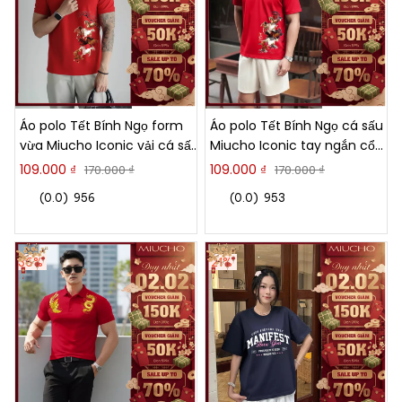
Áo polo Tết Bính Ngọ form
Áo polo Tết Bính Ngọ cá sấu
vừa Miucho Iconic vải cá sấu
Miucho Iconic tay ngắn cổ
thoáng mát dày dặn 2985
trụ form vừa vải poly thoáng
109.000 ₫
109.000 ₫
170.000 ₫
170.000 ₫
mát 2996
(0.0)
956
(0.0)
953
36%
21%