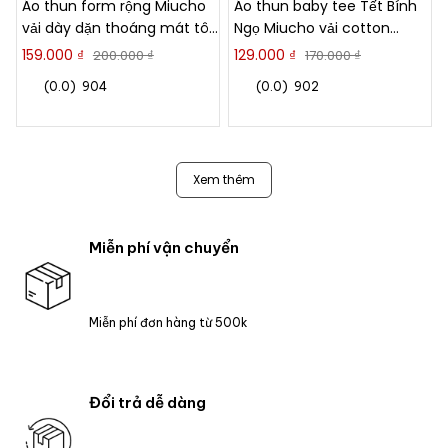
Áo thun form rộng Miucho
Áo thun baby tee Tết Bính
vải dày dặn thoáng mát tôn
Ngọ Miucho vải cotton
dáng chú ngựa ngây ngô in
thoáng mát dày dặn cổ tròn
159.000 ₫
129.000 ₫
200.000 ₫
170.000 ₫
mix 2910
in mix 2923
(0.0)
904
(0.0)
902
Xem thêm
Miễn phí vận chuyển
Miễn phí đơn hàng từ 500k
Đổi trả dễ dàng