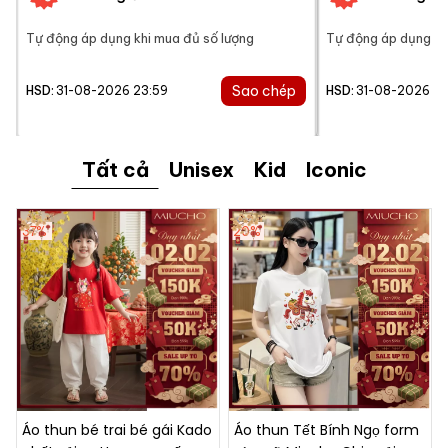
Tự động áp dụng khi mua đủ số lượng
Tự động áp dụng kh
Sao chép
31-08-2026 23:59
31-08-2026 23
HSD:
HSD:
Tất cả
Unisex
Kid
Iconic
37%
20%
Áo thun bé trai bé gái Kado
Áo thun Tết Bính Ngọ form