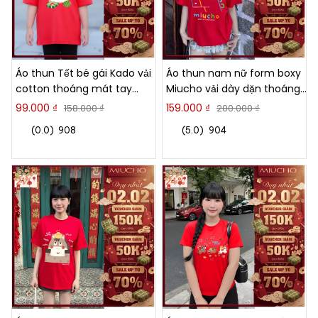
Áo thun Tết bé gái Kado vải
Áo thun nam nữ form boxy
cotton thoáng mát tay
Miucho vải dày dặn thoáng
ngắn cổ tròn hình Ngựa in
mát hình ngựa hoạt hình in
99.000 ₫
159.000 ₫
158.000 ₫
200.000 ₫
artwork 2944
mix 2899
(0.0)
908
(5.0)
904
21%
24%