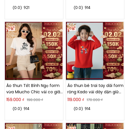
2960
2909
(0.0)
921
(0.0)
914
20%
30%
Áo thun Tết Bính Ngọ form
Áo thun bé trai tay dài form
vừa Miucho Chic vải co giãn
rộng Kado vải dày dặn giữ
4 chiều thoáng mát in mix
ấm hình ngựa 2982
159.000 ₫
119.000 ₫
198.000 ₫
170.000 ₫
3013
(0.0)
914
(0.0)
914