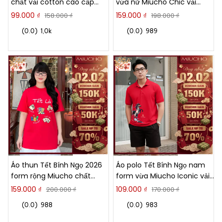
chất vải cotton cao cấp
vừa nữ Miucho Chic vải
thoáng mát Tết Bính Ngọ
cotton co giãn 4 chiều
99.000 ₫
159.000 ₫
158.000 ₫
198.000 ₫
2860
thoáng mát 3014
(0.0)
1,0k
(0.0)
989
21%
36%
Áo thun Tết Bính Ngọ 2026
Áo polo Tết Bính Ngọ nam
form rộng Miucho chất
form vừa Miucho Iconic vải
thoáng mát dày dặn hình
poly cá sấu thoáng mát cổ
159.000 ₫
109.000 ₫
200.000 ₫
170.000 ₫
sắc nét in mix 2937
trụ 2997
(0.0)
988
(0.0)
983