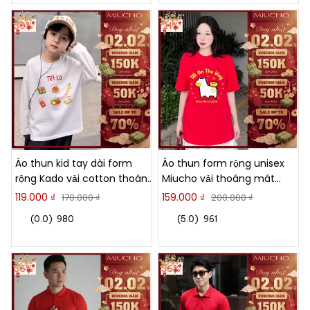
30%
21%
Áo thun kid tay dài form
Áo thun form rộng unisex
rộng Kado vải cotton thoáng
Miucho vải thoáng mát
mát mềm mại Tết đến bé
thấm hút tốt Tết On The
119.000 ₫
159.000 ₫
170.000 ₫
200.000 ₫
vui in mix 2921
Way 2888
(0.0)
980
(5.0)
961
36%
36%