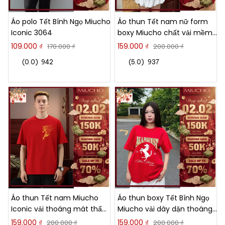
Áo polo Tết Bính Ngọ Miucho
Áo thun Tết nam nữ form
Iconic 3064
boxy Miucho chất vải mềm
mại thoáng mát chữ basic
109.000 ₫
159.000 ₫
170.000 ₫
200.000 ₫
in typography 2939
(0.0)
942
(5.0)
937
21%
21%
Áo thun Tết nam Miucho
Áo thun boxy Tết Bính Ngọ
Iconic vải thoáng mát thấm
Miucho vải dày dặn thoáng
hút tốt form rộng in artwork
mát tay ngắn cổ tròn in mix
159.000 ₫
159.000 ₫
200.000 ₫
200.000 ₫