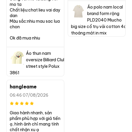
mo ta

Áo polo nam local
Chất liệu:chat lieu vai day 
brand form rộng
dan

PLD2040 Miucho
Màu sắc:nhiu mau sac lua 
big size cổ trụ vải cotton 4c
chon

thoáng mát in mix
Ok đã mua nhiu
Áo thun nam
oversize Billiard Club
street style Polux
3861
hangleame
06:46 07/08/2026
Giao hành nhanh, sản 
phẩm phù hợp với giá tiền 
ạ, hình ảnh chỉ mang tính 
chất nhận xu ạ