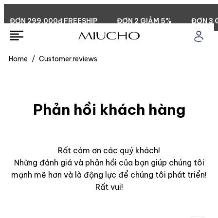
ĐƠN 299.000đ FREESHIP
ĐƠN 2 GIẢM 5%
ĐƠN 3 G
Home
/
Customer reviews
Phản hồi khách hàng
Rất cám ơn các quý khách!
Những đánh giá và phản hồi của bạn giúp chúng tôi
mạnh mẽ hơn và là động lực để chúng tôi phát triển!
Rất vui!