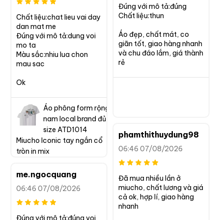
Đúng với mô tả:đúng

Chất liệu:thun

Chất liệu:chat lieu vai day 
dan mat me

Áo đẹp, chất mát, co 
Đúng với mô tả:dung voi 
giãn tốt, giao hàng nhanh 
mo ta

và chu đáo lắm, giá thành 
Màu sắc:nhiu lua chon 
rẻ
mau sac

Ok
Áo phông form rộng
nam local brand đủ
size ATD1014
phamthithuydung98
Miucho Iconic tay ngắn cổ
06:46 07/08/2026
tròn in mix
me.ngocquang
Đã mua nhiều lần ở 
miucho, chất lương và giá 
06:46 07/08/2026
cả ok, hợp lí, giao hàng 
nhanh
Đúng với mô tả:đúng voi 