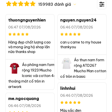
159983 đánh giá
thuongnguyenhien
nguyen.nguyen24
06:47 07/08/2026
06:46 07/08/2026
Hàng đẹp chất lượng cao 
can u came to my house 
và mong ủng hộ shop lần 
thankyou
nữa thanks shop
Áo thun nam form
Áo phông nam form
rộng ATD267
rộng 1923 Miucho
Miucho Man cotton
Iconic vải cotton 4c
cổ tròn in basic
thoáng mát cổ tròn in
artwork
linhnhui
06:46 07/08/2026
me.ngocquang
06:46 07/08/2026
Màu sắc:đen
