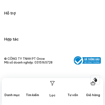
Hỗ trợ
Hợp tác
© CÔNG TY TNHH PT Grow
Mã số doanh nghiệp: 0315165728
© Bản quyền thuộc về
Miucho
0
Danh mục
Tìm kiếm
Tư vấn
Giỏ hàng
Lọc