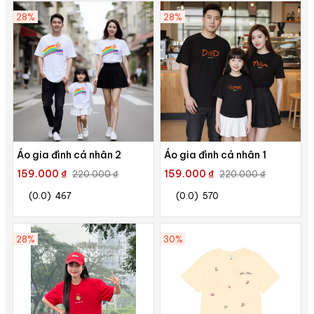
28%
28%
Áo gia đình cá nhân 2
Áo gia đình cá nhân 1
159.000 ₫
159.000 ₫
220.000 ₫
220.000 ₫
(0.0)
467
(0.0)
570
28%
30%