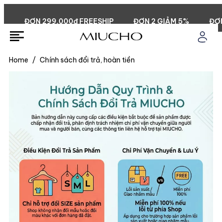
ĐƠN 299.000đ FREESHIP
ĐƠN 2 GIẢM 5%
ĐƠN 
Home
/
Chính sách đổi trả, hoàn tiền