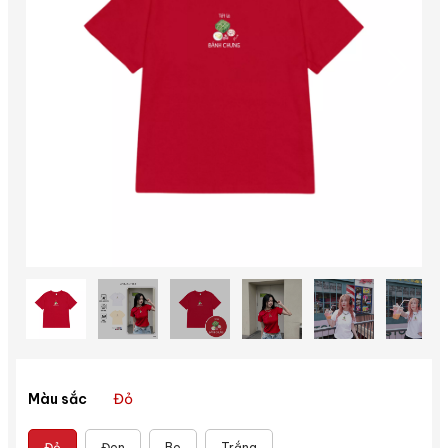
Đỏ
Màu sắc
Đỏ
Đen
Be
Trắng