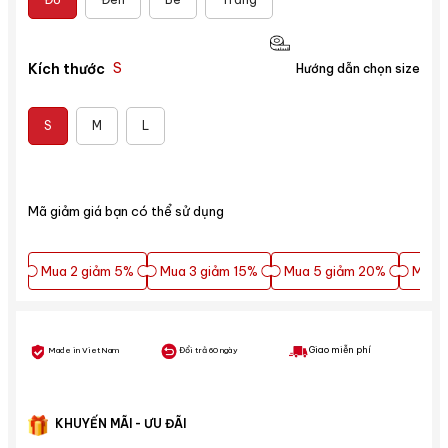
S
Kích thước
Hướng dẫn chọn size
S
M
L
Mã giảm giá bạn có thể sử dụng
Mua 2 giảm 5%
Mua 3 giảm 15%
Mua 5 giảm 20%
Mua 5
Mua 2 giảm 5%
Mua 3 giảm 15%
Mua 5 giảm 20%
Mua 5
Giao miễn phí
Made in VietNam
Đổi trả 60 ngày
KHUYẾN MÃI - ƯU ĐÃI