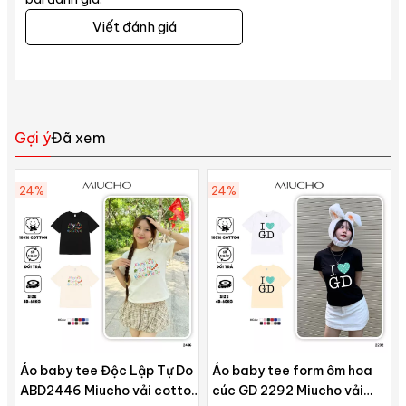
Viết đánh giá
Gợi ý
Đã xem
24%
24%
Áo baby tee Độc Lập Tự Do
Áo baby tee form ôm hoa
ABD2446 Miucho vải cotton
cúc GD 2292 Miucho vải