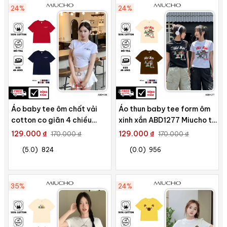
24%
24%
Áo baby tee ôm chất vải
Áo thun baby tee form ôm
cotton co giãn 4 chiều
xinh xắn ABD1277 Miucho tay
thoáng mát ABD1694
ngắn cổ tròn in hình Hà Nội
129.000 ₫
129.000 ₫
170.000 ₫
170.000 ₫
Miucho in basic
(5.0)
824
(0.0)
956
35%
24%