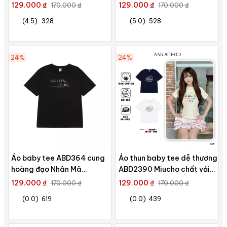
thoáng mát mềm mại cổ tròn
cotton 4 chiều co giãn
129.000 ₫
129.000 ₫
170.000 ₫
170.000 ₫
in mix
thoáng mát in mix
(4.5)
328
(5.0)
528
24%
24%
Áo baby tee ABD364 cung
Áo thun baby tee dễ thương
hoàng đạo Nhân Mã
ABD2390 Miucho chất vải
SAGITTARIUS Miucho cotton
cotton co giãn thoáng mát
129.000 ₫
129.000 ₫
170.000 ₫
170.000 ₫
cổ tròn in typography
cao cấp in Typography
(0.0)
619
(0.0)
439