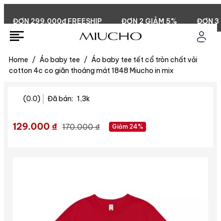
ĐƠN 299.000đ FREESHIP
ĐƠN 2 GIẢM 5%
ĐƠN 3 G
Home
/
Áo baby tee
/
Áo baby tee tết cổ tròn chất vải
cotton 4c co giãn thoáng mát 1848 Miucho in mix
(0.0)
Đã bán:
1,3k
129.000 ₫
170.000 ₫
Giảm 24%