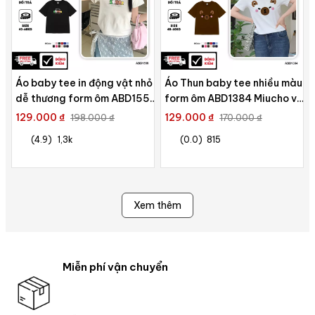
Áo baby tee in động vật nhỏ
Áo Thun baby tee nhiều màu
dễ thương form ôm ABD1555
form ôm ABD1384 Miucho vải
Miucho vải cotton co giãn in
cotton co giãn in mix
129.000 ₫
129.000 ₫
198.000 ₫
170.000 ₫
mix
(4.9)
1,3k
(0.0)
815
Xem thêm
Miễn phí vận chuyển