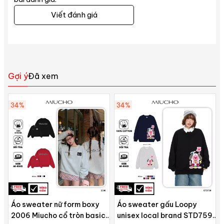
Viết đánh giá
Gợi ý
Đã xem
34%
34%
Áo sweater nữ form boxy
Áo sweater gấu Loopy
2006 Miucho cổ tròn basic
unisex local brand STD759