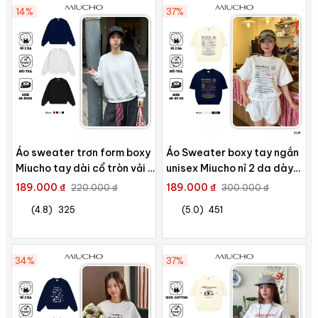
14%
37%
Áo sweater trơn form boxy
Áo Sweater boxy tay ngắn
Miucho tay dài cổ tròn vải nỉ
unisex Miucho nỉ 2 da dày
2 da cao cấp thoáng mát
dặn thoáng mát thấm hút
189.000 ₫
189.000 ₫
220.000 ₫
300.000 ₫
mồ hôi tốt basic in mix 2629
(4.8)
325
(5.0)
451
34%
37%