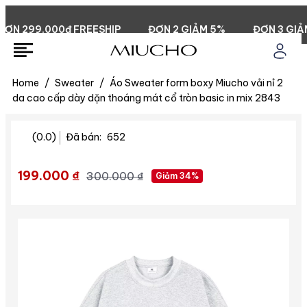
N 299.000đ FREESHIP
ĐƠN 2 GIẢM 5%
ĐƠN 3 GIẢM 
Home
/
Sweater
/
Áo Sweater form boxy Miucho vải nỉ 2
da cao cấp dày dặn thoáng mát cổ tròn basic in mix 2843
(0.0)
Đã bán:
652
199.000 ₫
300.000 ₫
Giảm 34%