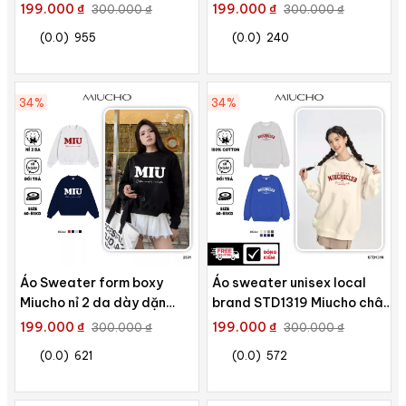
vải nỉ bông 350 GSM dày
Miucho chân cua in artwork
199.000 ₫
199.000 ₫
300.000 ₫
300.000 ₫
dặn in typography
(0.0)
955
(0.0)
240
34%
34%
Áo Sweater form boxy
Áo sweater unisex local
Miucho nỉ 2 da dày dặn
brand STD1319 Miucho chân
thoáng mát thoải mái mỗi
cua dày dặn in mix
199.000 ₫
199.000 ₫
300.000 ₫
300.000 ₫
ngày in chữ MIU basic 2831
(0.0)
621
(0.0)
572