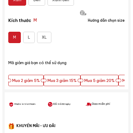
M
Kích thước
Hướng dẫn chọn size
M
L
XL
Mã giảm giá bạn có thể sử dụng
Mua 2 giảm 5%
Mua 3 giảm 15%
Mua 5 giảm 20%
Mua 5
Mua 2 giảm 5%
Mua 3 giảm 15%
Mua 5 giảm 20%
Mua 5
Giao miễn phí
Made in VietNam
Đổi trả 60 ngày
KHUYẾN MÃI - ƯU ĐÃI