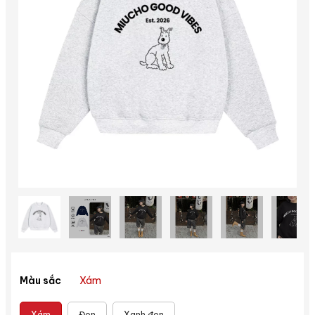
Xám
Màu sắc
Xám
Đen
Xanh đen