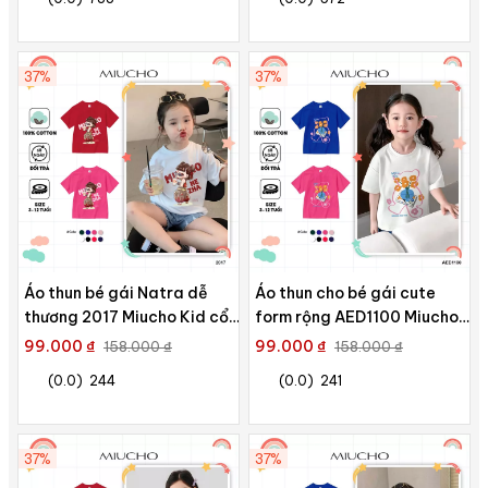
37%
37%
Áo thun bé gái Natra dễ
Áo thun cho bé gái cute
thương 2017 Miucho Kid cổ
form rộng AED1100 Miucho
tròn vải cotton co giãn
Kid tay ngắn cổ tròn style
99.000 ₫
99.000 ₫
158.000 ₫
158.000 ₫
thoáng mát in mix
hàn quốc in mix
(0.0)
244
(0.0)
241
37%
37%