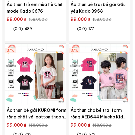
Áo thun trẻ em mùa hè Chill
Áo thun bé trai bé gái Gấu
mode Kado 3676
yêu Kado 3958
99.000 ₫
99.000 ₫
158.000 ₫
158.000 ₫
(0.0)
489
(0.0)
177
37%
37%
Áo thun bé gái KUROMI form
Áo thun cho bé trai form
rộng chất vải cotton thoáng
rộng AED644 Miucho Kid
mát AED1521 Miucho Kid in
100% vải cotton thoáng mát
99.000 ₫
99.000 ₫
158.000 ₫
158.000 ₫
graphic
basic
(0.0)
733
(0.0)
572