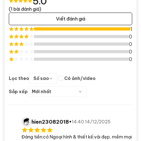
5.0
(1 bài đánh giá)
Viết đánh giá
1
0
0
0
0
Lọc theo
Số sao
Có ảnh/video
Sắp xếp
Mới nhất
hien23082018
•
14:40 14/12/2025
Đáng tiền:có Ngoại hình & thiết kế:vải đẹp, mềm mại