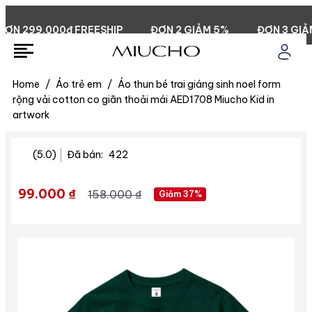
 299.000đ FREESHIP
ĐƠN 2 GIẢM 5%
ĐƠN 3 GIẢM 1
Home
/
Áo trẻ em
/
Áo thun bé trai giáng sinh noel form
rộng vải cotton co giãn thoải mái AED1708 Miucho Kid in
artwork
(5.0)
Đã bán:
422
99.000 ₫
158.000 ₫
Giảm 37%