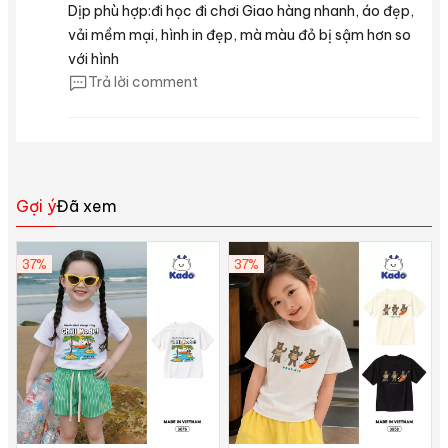
Dịp phù hợp:đi học đi chơi Giao hàng nhanh, áo đẹp,
vải mềm mại, hình in đẹp, mà màu đỏ bị sậm hơn so
với hình
Trả lời comment
Gợi ý
Đã xem
37%
37%