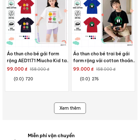
Áo thun cho bé gái form
Áo thun cho bé trai bé gái
rộng AED1171 Miucho Kid tay
form rộng vải cotton thoáng
ngắn cổ tròn in graphic
mát AED1007 Miucho Kid in
99.000 ₫
99.000 ₫
158.000 ₫
158.000 ₫
artwork
(0.0)
720
(0.0)
276
Xem thêm
Miễn phí vận chuyển