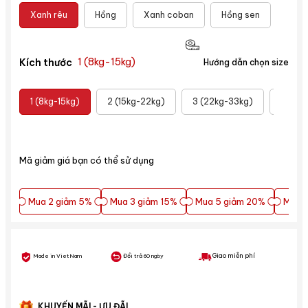
Xanh rêu
Hồng
Xanh coban
Hồng sen
Trắn
1 (8kg-15kg)
Kích thước
Hướng dẫn chọn size
1 (8kg-15kg)
2 (15kg-22kg)
3 (22kg-33kg)
4 (33
Mã giảm giá bạn có thể sử dụng
Mua 2 giảm 5%
Mua 3 giảm 15%
Mua 5 giảm 20%
Mua 5
Mua 2 giảm 5%
Mua 3 giảm 15%
Mua 5 giảm 20%
Mua 5
Giao miễn phí
Made in VietNam
Đổi trả 60 ngày
KHUYẾN MÃI - ƯU ĐÃI