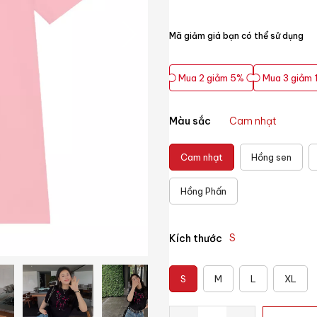
Mã giảm giá bạn có thể sử dụng
Mua 2 giảm 5%
Mua 3 giảm 
Mua 2 giảm 5%
Mua 3 giảm 
Màu sắc
Cam nhạt
Cam nhạt
Hồng sen
Hồng Phấn
S
Kích thước
S
M
L
XL