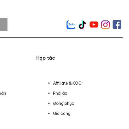
Hợp tác
Affiliate & KOC
oán
Phôi áo
Đồng phục
Gia công