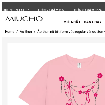
ĐƠN 2 GIẢM 5%
ĐƠN 3 GIẢM 15%
ĐƠN 5 GIẢM 20
MỚI NHẤT
BÁN CHẠY
Home
/
Áo thun
/
Áo thun nữ tết form vừa regular vải cotto