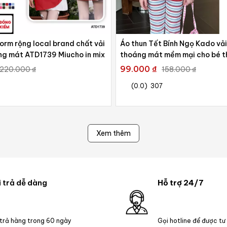
form rộng local brand chất vải
Áo thun Tết Bính Ngọ Kado vả
ng mát ATD1739 Miucho in mix
thoáng mát mềm mại cho bé t
ngày 2855
99.000 ₫
220.000 ₫
158.000 ₫
(0.0)
307
Xem thêm
 trả dễ dàng
Hỗ trợ 24/7
 trả hàng trong 60 ngày
Gọi hotline để được tư