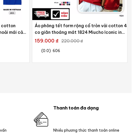
i cotton
Áo phông tết form rộng cổ tròn vải cotton 4c
hoải mái cả
co giãn thoáng mát 1824 Miucho Iconic in
graphic
159.000 ₫
220.000 ₫
(0.0)
606
Thanh toán đa dạng
 vấn
Nhiều phương thức thanh toán online