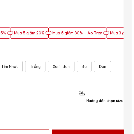
15%
Mua 5 giảm 20%
Mua 5 giảm 30% - Áo Trơn
Mua 3 giảm 
15%
Mua 5 giảm 20%
Mua 5 giảm 30% - Áo Trơn
Mua 3 giảm 
Tím Nhạt
Trắng
Xanh đen
Be
Đen
Hướng dẫn chọn size