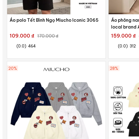
Áo polo Tết Bình Ngọ Miucho Iconic 3065
Áo phông nam
local brand 
vải cotton c
109.000 ₫
159.000 ₫
170.000 ₫
(0.0)
464
(0.0)
312
20%
28%