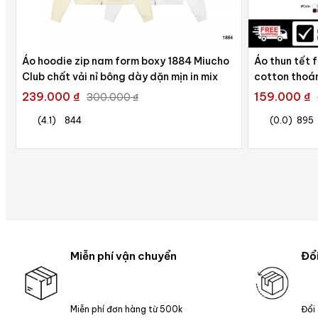
Áo hoodie zip nam form boxy 1884 Miucho
Áo thun tết 
Club chất vải nỉ bông dày dặn mịn in mix
cotton thoá
239.000 ₫
159.000 ₫
300.000 ₫
(4.1)
844
(0.0)
895
Miễn phí vận chuyển
Đổi
Miễn phí đơn hàng từ 500k
Đổi