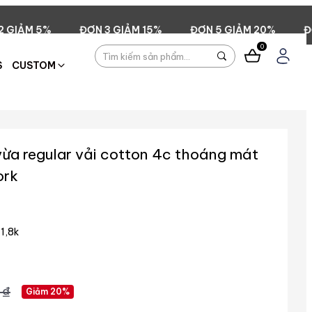
 3 GIẢM 15%
ĐƠN 5 GIẢM 20%
ĐƠN 299.000đ FREE
0
S
CUSTOM
vừa regular vải cotton 4c thoáng mát
ork
1,8k
 ₫
Giảm 20%