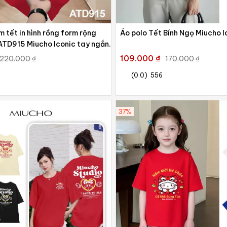
 tết in hình rồng form rộng
Áo polo Tết Bính Ngọ Miucho 
ATD915 Miucho Iconic tay ngắn
ổ tròn in artwork
109.000 ₫
220.000 ₫
170.000 ₫
(0.0)
556
37%