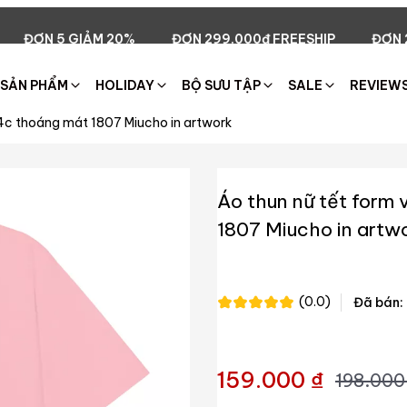
%
ĐƠN 299.000đ FREESHIP
ĐƠN 2 GIẢM 5%
ĐƠN
SẢN PHẨM
HOLIDAY
BỘ SƯU TẬP
SALE
REVIEW
n 4c thoáng mát 1807 Miucho in artwork
Áo thun nữ tết form 
1807 Miucho in artw
(0.0)
Đã bán:
159.000 ₫
198.000