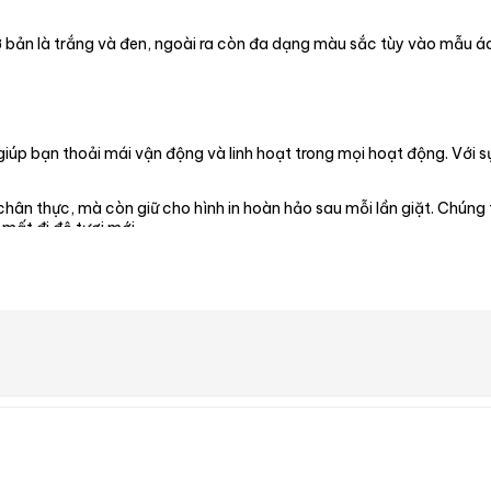
 bản là trắng và đen, ngoài ra còn đa dạng màu sắc tùy vào mẫu áo
úp bạn thoải mái vận động và linh hoạt trong mọi hoạt động. Với s
hân thực, mà còn giữ cho hình in hoàn hảo sau mỗi lần giặt. Chúng t
mất đi độ tươi mới.
e
để chọn size áo phù hợp nhé.