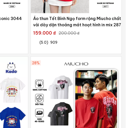
Iconic 3044
Áo thun Tết Bính Ngọ form rộng Miucho chất
vải dày dặn thoáng mát hoạt hình in mix 2877
159.000 ₫
200.000 ₫
(5.0)
909
28%