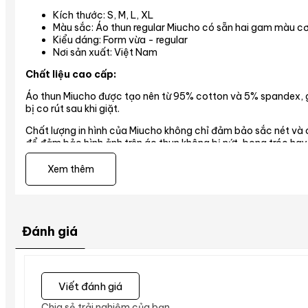
Kích thước: S, M, L, XL
Màu sắc: Áo thun regular Miucho có sẵn hai gam màu cơ
Kiểu dáng: Form vừa - regular
Nơi sản xuất: Việt Nam
Chất liệu cao cấp:
Áo thun Miucho được tạo nên từ 95% cotton và 5% spandex, gi
bị co rút sau khi giặt.
Chất lượng in hình của Miucho không chỉ đảm bảo sắc nét và c
để đảm bảo hình ảnh trên áo thun không bị nứt, bong tróc hay 
Hướng dẫn chọn size:
Bạn tham khảo ở phần
Gợi ý chọn siz
Xem thêm
Đánh giá
Viết đánh giá
Chia sẻ trải nghiệm của bạn