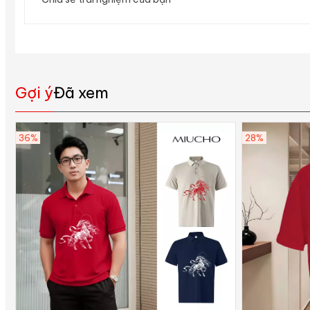
Gợi ý
Đã xem
36%
28%