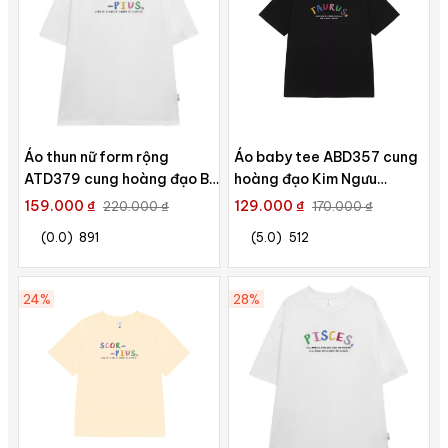
Áo thun nữ form rộng
Áo baby tee ABD357 cung
ATD379 cung hoàng đạo Bò
hoàng đạo Kim Ngưu
Cạp SCORPIUS Miucho
TAURUS Miucho cotton cổ
159.000 ₫
129.000 ₫
220.000 ₫
170.000 ₫
cotton cổ tròn in
tròn in typography
(0.0)
891
(5.0)
512
typography
24%
28%