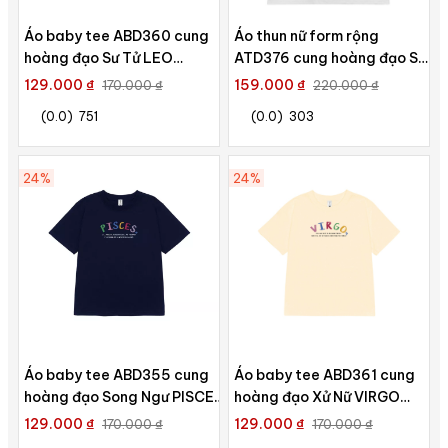
Áo baby tee ABD360 cung
Áo thun nữ form rộng
hoàng đạo Sư Tử LEO
ATD376 cung hoàng đạo Sư
Miucho cotton cổ tròn in
Tử LEO Miucho cotton cổ
129.000 ₫
159.000 ₫
170.000 ₫
220.000 ₫
typography
tròn in typography
(0.0)
751
(0.0)
303
24%
24%
Áo baby tee ABD355 cung
Áo baby tee ABD361 cung
hoàng đạo Song Ngư PISCES
hoàng đạo Xử Nữ VIRGO
Miucho cotton cổ tròn in
Miucho cotton cổ tròn in
129.000 ₫
129.000 ₫
170.000 ₫
170.000 ₫
typography
typography