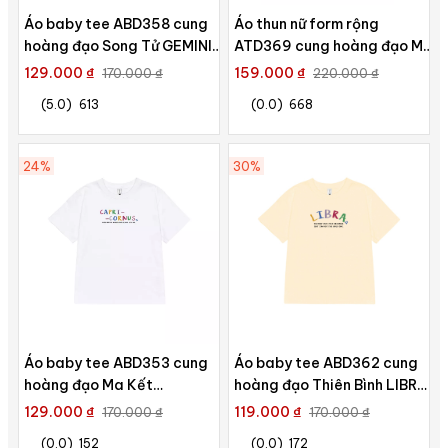
Áo baby tee ABD358 cung
Áo thun nữ form rộng
hoàng đạo Song Tử GEMINI
ATD369 cung hoàng đạo Ma
Miucho cotton cổ tròn in
Kết CAPRICORNUS Miucho
129.000 ₫
159.000 ₫
170.000 ₫
220.000 ₫
typography
cotton cổ tròn in
(5.0)
613
(0.0)
668
typography
24%
30%
Áo baby tee ABD353 cung
Áo baby tee ABD362 cung
hoàng đạo Ma Kết
hoàng đạo Thiên Bình LIBRA
CAPRICORNUS Miucho
Miucho cotton cổ tròn in
129.000 ₫
119.000 ₫
170.000 ₫
170.000 ₫
cotton cổ tròn in
typography
(0.0)
152
(0.0)
172