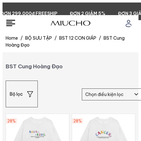
N 299.000đ FREESHIP
ĐƠN 2 GIẢM 5%
ĐƠN 3 GIẢM
Home
/
BỘ SƯU TẬP
/
BST 12 CON GIÁP
/
BST Cung
Hoàng Đạo
BST Cung Hoàng Đạo
Bộ lọc
Chọn điều kiện lọc
28%
28%