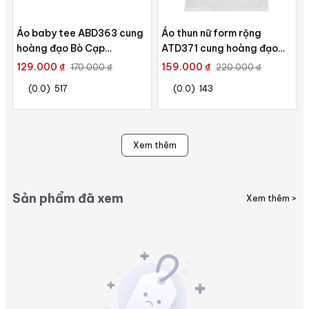
Áo baby tee ABD363 cung
Áo thun nữ form rộng
hoàng đạo Bò Cạp
ATD371 cung hoàng đạo
SCORPIUS Miucho cotton cổ
Song Ngư PISCES Miucho
129.000 ₫
159.000 ₫
170.000 ₫
220.000 ₫
tròn in typography
cotton cổ tròn in
(0.0)
517
(0.0)
143
typography
Xem thêm
Sản phẩm đã xem
Xem thêm >