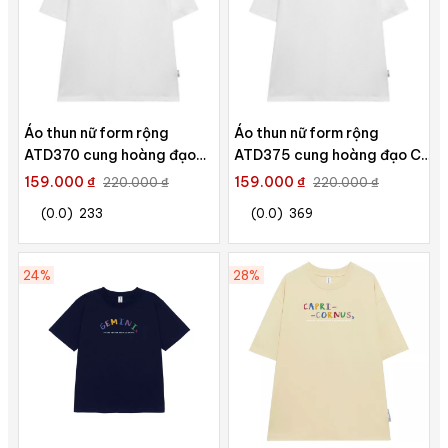
Áo thun nữ form rộng
Áo thun nữ form rộng
ATD370 cung hoàng đạo
ATD375 cung hoàng đạo Cự
Bảo Bình AQUARIUS Miucho
Giải CANCER Miucho cotton
159.000 ₫
159.000 ₫
220.000 ₫
220.000 ₫
cotton cổ tròn in
cổ tròn in typography
(0.0)
233
(0.0)
369
typography
24%
28%