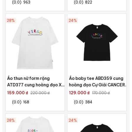
(0.0)
963
(0.0)
822
28%
24%
Áo thun nữ form rộng
Áo baby tee ABD359 cung
ATD377 cung hoàng đạo Xử
hoàng đạo Cự Giải CANCER
Nữ VIRGO Miucho cotton cổ
Miucho cotton cổ tròn in
159.000 ₫
129.000 ₫
220.000 ₫
170.000 ₫
tròn in typography
typography
(0.0)
168
(0.0)
384
28%
24%