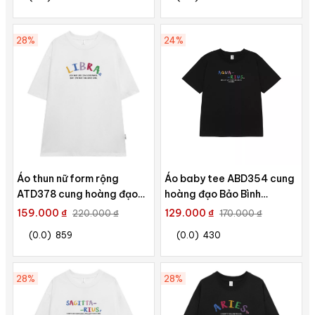
typography
28%
24%
Áo thun nữ form rộng
Áo baby tee ABD354 cung
ATD378 cung hoàng đạo
hoàng đạo Bảo Bình
Thiên Bình LIBRA Miucho
AQUARIUS Miucho cotton cổ
159.000 ₫
129.000 ₫
220.000 ₫
170.000 ₫
cotton cổ tròn in
tròn in typography
(0.0)
859
(0.0)
430
typography
28%
28%