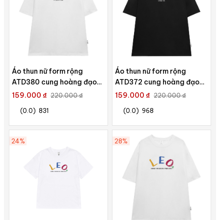
Áo thun nữ form rộng
Áo thun nữ form rộng
ATD380 cung hoàng đạo
ATD372 cung hoàng đạo
Nhân Mã SAGITTARIUS
Bạch Dương ARIES Miucho
159.000 ₫
159.000 ₫
220.000 ₫
220.000 ₫
Miucho cotton cổ tròn in
cotton cổ tròn in
(0.0)
831
(0.0)
968
typography
typography
24%
28%