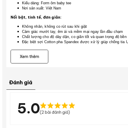
Kiểu dáng: Form ôm baby tee
Nơi sản xuất: Việt Nam
Nổi bật, tinh tế, đơn giản:
Không nhăn, không co rút sau khi giặt
Cảm giác mướt tay, êm ái và mềm mại ngay lần đầu chạm
Chất lượng cho độ dày dặn, co giãn tốt và quan trọng độ bền m
Đặc biệt sợi Cotton pha Spandex được xử lý giúp chống tia
Hướng dẫn chọn size:
Gợi ý chọn size
Bạn tham khảo ở phần
để 
Xem thêm
Đánh giá
5.0
(2 bài đánh giá)