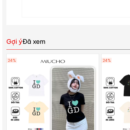
Gợi ý
Đã xem
24%
24%