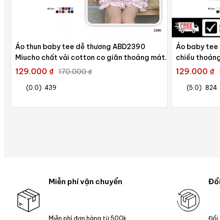
Áo thun baby tee dễ thương ABD2390
Áo baby tee 
Miucho chất vải cotton co giãn thoáng mát
chiều thoán
cao cấp in Typography
129.000 ₫
129.000 ₫
170.000 ₫
(0.0)
439
(5.0)
824
Miễn phí vận chuyển
Đổi
Miễn phí đơn hàng từ 500k
Đổi