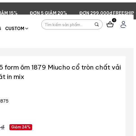
GIẢM 20%
ĐƠN 299.000đ FREESHIP
ĐƠN 2 GIẢM 5%
0
S
CUSTOM
5 form ôm 1879 Miucho cổ tròn chất vải
t in mix
875
 ₫
Giảm 24%