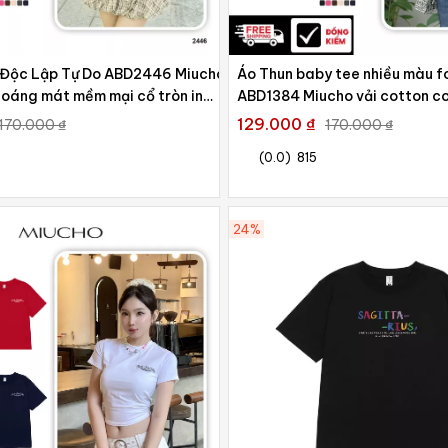
 Độc Lập Tự Do ABD2446 Miucho
Áo Thun baby tee nhiều màu 
hoáng mát mềm mại cổ tròn in
ABD1384 Miucho vải cotton co 
129.000 ₫
170.000 ₫
170.000 ₫
(0.0)
815
24%