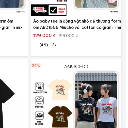
form ôm
Áo baby tee in động vật nhỏ dễ thương form
giãn in mix
ôm ABD1555 Miucho vải cotton co giãn in mix
129.000 ₫
198.000 ₫
(4.9)
1,3k
24%