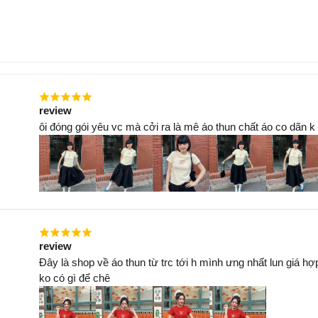
review
ôi đóng gói yêu vc mà cởi ra là mê áo thun chất áo co dãn k
review
Đây là shop về áo thun từ trc tới h mình ưng nhất lun giá hợ
ko có gì để chê