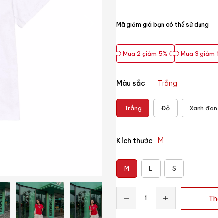
Mã giảm giá bạn có thể sử dụng
Mua 2 giảm 5%
Mua 3 giảm 
Mua 2 giảm 5%
Mua 3 giảm 
Màu sắc
Trắng
Trắng
Đỏ
Xanh đen
M
Kích thước
M
L
S
Th