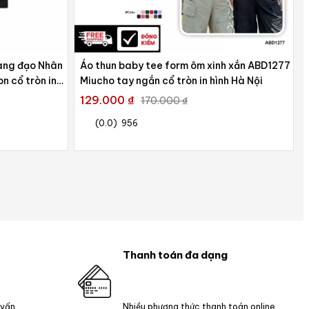
àng đạo Nhân
Áo thun baby tee form ôm xinh xắn ABD1277
 cổ tròn in
Miucho tay ngắn cổ tròn in hình Hà Nội
129.000 ₫
170.000 ₫
(0.0)
956
Thanh toán đa dạng
 vấn
Nhiều phương thức thanh toán online