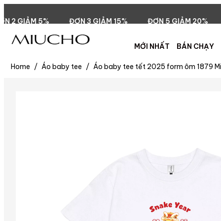
ƠN 3 GIẢM 15%
ĐƠN 5 GIẢM 20%
ĐƠN 299.000đ FRE
MỚI NHẤT
BÁN CHẠY
Home
/
Áo baby tee
/
Áo baby tee tết 2025 form ôm 1879 Mi