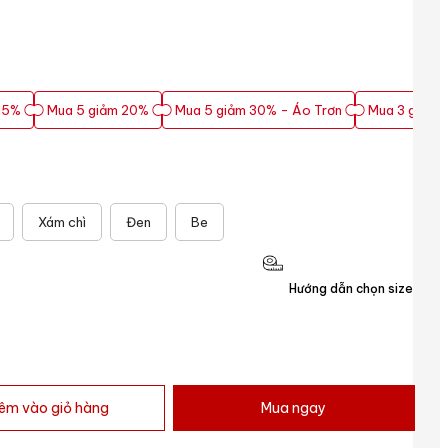
15%
Mua 5 giảm 20%
Mua 5 giảm 30% - Áo Trơn
Mua 3 giảm 
15%
Mua 5 giảm 20%
Mua 5 giảm 30% - Áo Trơn
Mua 3 giảm 
Xám chì
Đen
Be
Hướng dẫn chọn size
êm vào giỏ hàng
Mua ngay