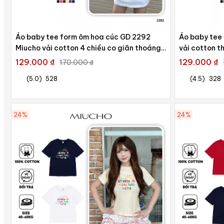
Áo baby tee form ôm hoa cúc GD 2292
Áo baby tee
Miucho vải cotton 4 chiều co giãn thoáng
vải cotton t
mát in mix
mix
129.000 ₫
129.000 ₫
170.000 ₫
(5.0)
528
(4.5)
328
24%
24%