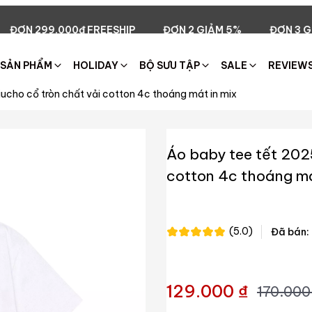
ESHIP
ĐƠN 2 GIẢM 5%
ĐƠN 3 GIẢM 15%
ĐƠN 5 
SẢN PHẨM
HOLIDAY
BỘ SƯU TẬP
SALE
REVIEW
ucho cổ tròn chất vải cotton 4c thoáng mát in mix
Áo baby tee tết 202
cotton 4c thoáng má
(5.0)
Đã bán:
129.000 ₫
170.000