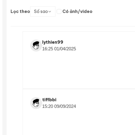
Lọc theo
Số sao
Có ảnh/video
lythien99
16:25 01/04/2025
tiffbbi
15:20 09/09/2024