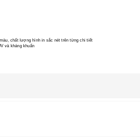
àu, chất lượng hình in sắc nét trên từng chi tiết
 UV và kháng khuẩn
chọn size áo phù hợp nhé.