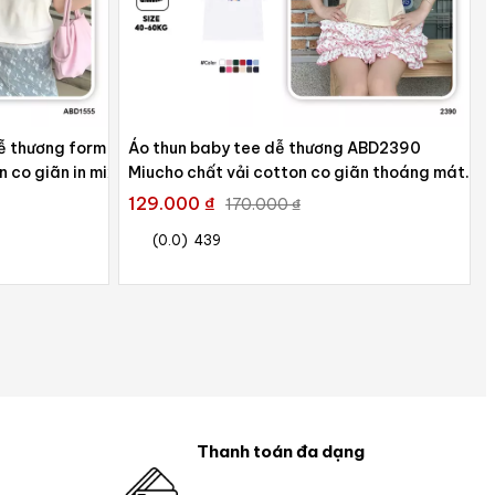
dễ thương form
Áo thun baby tee dễ thương ABD2390
 co giãn in mix
Miucho chất vải cotton co giãn thoáng mát
cao cấp in Typography
129.000 ₫
170.000 ₫
(0.0)
439
Thanh toán đa dạng