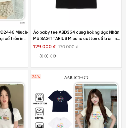
ABD2446 Miucho
Áo baby tee ABD364 cung hoàng đạo Nhân
i cổ tròn in
Mã SAGITTARIUS Miucho cotton cổ tròn in
typography
129.000 ₫
170.000 ₫
(0.0)
619
24%