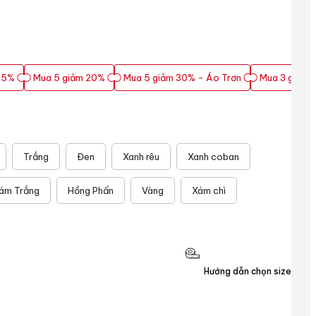
15%
Mua 5 giảm 20%
Mua 5 giảm 30% - Áo Trơn
Mua 3 giảm 
15%
Mua 5 giảm 20%
Mua 5 giảm 30% - Áo Trơn
Mua 3 giảm 
Trắng
Đen
Xanh rêu
Xanh coban
ám Trắng
Hồng Phấn
Vàng
Xám chì
Hướng dẫn chọn size