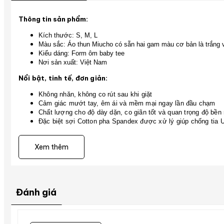
Thông tin sản phẩm:
Kích thước: S, M, L
Màu sắc: Áo thun Miucho có sẵn hai gam màu cơ bản là trắng v
Kiểu dáng: Form ôm baby tee
Nơi sản xuất: Việt Nam
Nổi bật, tinh tế, đơn giản:
Không nhăn, không co rút sau khi giặt
Cảm giác mướt tay, êm ái và mềm mại ngay lần đầu chạm
Chất lượng cho độ dày dặn, co giãn tốt và quan trọng độ bền m
Đặc biệt sợi Cotton pha Spandex được xử lý giúp chống tia
Hướng dẫn chọn size:
Gợi ý chọn size
Bạn tham khảo ở phần
để 
Xem thêm
Đánh giá