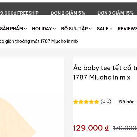
ĐƠN 2 GIẢM 5%
ĐƠN 3 GIẢM 15%
ĐƠN 5 GIẢM 
SẢN PHẨM
HOLIDAY
BỘ SƯU TẬP
SALE
REVIEW
 co giãn thoáng mát 1787 Miucho in mix
Áo baby tee tết cổ t
1787 Miucho in mix
(0.0)
Đã bán:
129.000 ₫
170.000