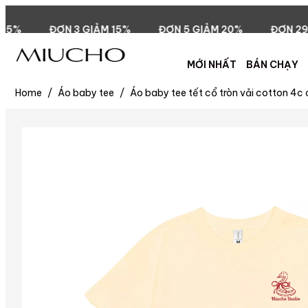
IẢM 15%
ĐƠN 5 GIẢM 20%
ĐƠN 299.000đ FREESHIP
MỚI NHẤT
BÁN CHẠY
Home
/
Áo baby tee
/
Áo baby tee tết cổ tròn vải cotton 4c