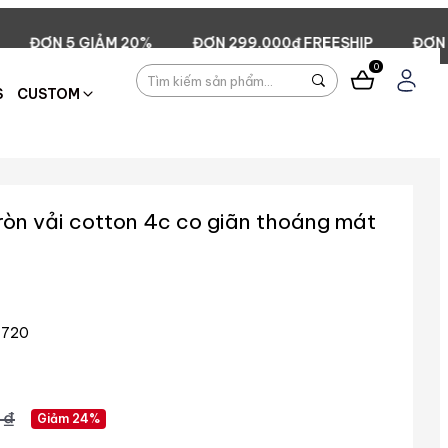
20%
ĐƠN 299.000đ FREESHIP
ĐƠN 2 GIẢM 5%
Đ
0
S
CUSTOM
ròn vải cotton 4c co giãn thoáng mát
720
 ₫
Giảm 24%