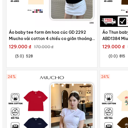
Áo baby tee form ôm hoa cúc GD 2292
Áo Thun bab
Miucho vải cotton 4 chiều co giãn thoáng
ABD1384 Miuc
mát in mix
129.000 ₫
129.000 ₫
170.000 ₫
(5.0)
528
(0.0)
815
24%
24%