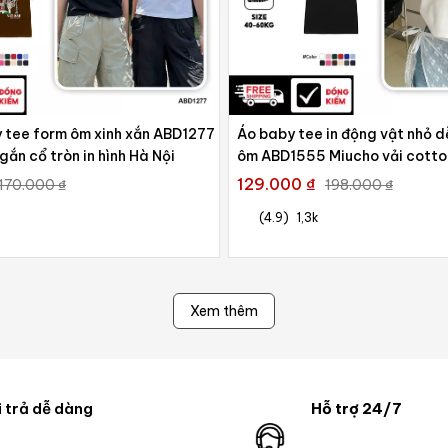
 tee form ôm xinh xắn ABD1277
Áo baby tee in động vật nhỏ 
gắn cổ tròn in hình Hà Nội
ôm ABD1555 Miucho vải cotton
129.000 ₫
170.000 ₫
198.000 ₫
(4.9)
1,3k
Xem thêm
 trả dễ dàng
Hỗ trợ 24/7