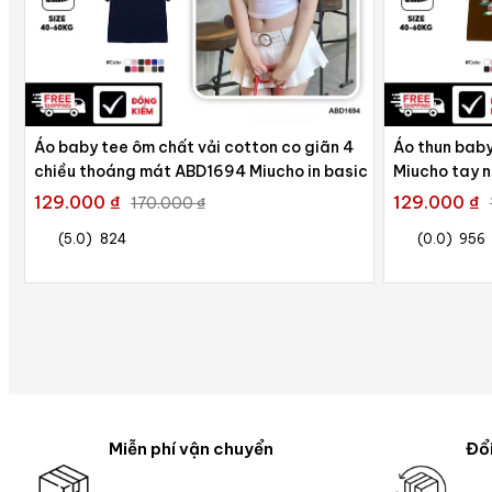
Áo baby tee ôm chất vải cotton co giãn 4
Áo thun baby
chiều thoáng mát ABD1694 Miucho in basic
Miucho tay n
129.000 ₫
129.000 ₫
170.000 ₫
(5.0)
824
(0.0)
956
Miễn phí vận chuyển
Đổi