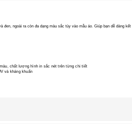
à đen, ngoài ra còn đa dạng màu sắc tùy vào mẫu áo. Giúp bạn dễ dàng kết
àu, chất lượng hình in sắc nét trên từng chi tiết
 UV và kháng khuẩn
chọn size áo phù hợp nhé.