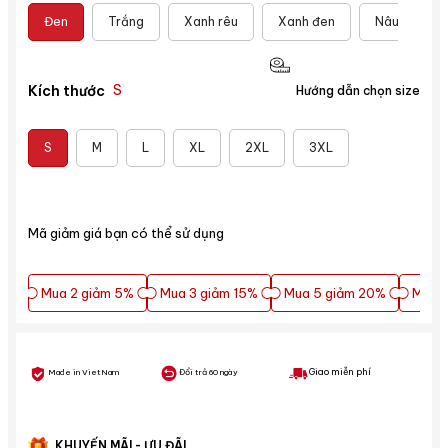
Đen
Trắng
Xanh rêu
Xanh đen
Nâu
B
S
Kích thước
Hướng dẫn chọn size
S
M
L
XL
2XL
3XL
Mã giảm giá bạn có thể sử dụng
Mua 2 giảm 5%
Mua 3 giảm 15%
Mua 5 giảm 20%
Mua 5
Mua 2 giảm 5%
Mua 3 giảm 15%
Mua 5 giảm 20%
Mua 5
Giao miễn phí
Made in VietNam
Đổi trả 60 ngày
KHUYẾN MÃI - ƯU ĐÃI