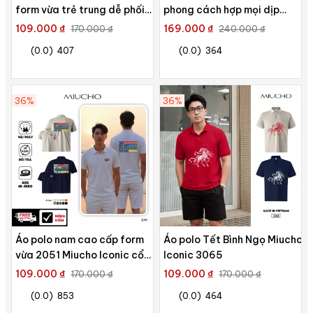
form vừa trẻ trung dễ phối
phong cách hợp mọi dịp
Polux 3626
2541 Miucho Club vải cotton
109.000 ₫
169.000 ₫
170.000 ₫
240.000 ₫
thoáng mát in basic
(0.0)
407
(0.0)
364
36%
36%
Áo polo nam cao cấp form
Áo polo Tết Bình Ngọ Miucho
vừa 2051 Miucho Iconic cổ
Iconic 3065
trụ vải cá sấu polyester
109.000 ₫
109.000 ₫
170.000 ₫
170.000 ₫
thoáng mát in mix
(0.0)
853
(0.0)
464