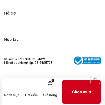
Hỗ trợ
Hợp tác
© CÔNG TY TNHH PT Grow
Mã số doanh nghiệp: 0315165728
© Bản quyền thuộc về
Miucho
0
Chọn mua
Danh mục
Tìm kiếm
Giỏ hàng