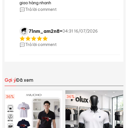
giao hàng nhanh
Trả lời comment
7lnm_am2n8
•
04:31 16/07/2026
Trả lời comment
Gợi ý
Đã xem
36%
36%