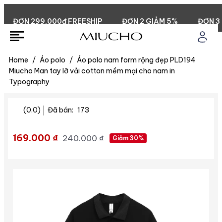
ĐƠN 299.000đ FREESHIP
ĐƠN 2 GIẢM 5%
ĐƠN 3 GI
Home
/
Áo polo
/
Áo polo nam form rộng đẹp PLD194
Miucho Man tay lỡ vải cotton mềm mại cho nam in
Typography
(0.0)
Đã bán:
173
169.000 ₫
240.000 ₫
Giảm 30%