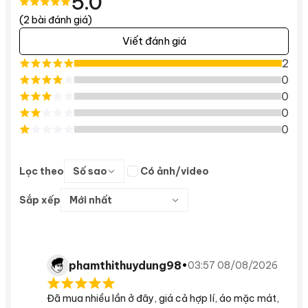
5.0
(2 bài đánh giá)
Viết đánh giá
2
0
0
0
0
Lọc theo
Số sao
Có ảnh/video
Sắp xếp
Mới nhất
phamthithuydung98
•
03:57 08/08/2026
Đã mua nhiều lần ở đây, giá cả hợp lí, áo mặc mát,