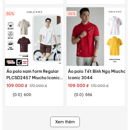
36%
36%
Áo polo nam form Regular
Áo polo Tết Bính Ngọ Miucho
PLCSD2457 Miucho Iconic
Iconic 3044
tay ngắn vải cá sấu thoáng
109.000 ₫
109.000 ₫
170.000 ₫
170.000 ₫
mát cổ trụ in typography
(0.0)
600
(0.0)
556
Xem thêm