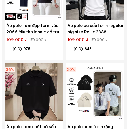
Áo polo nam đẹp form vừa
Áo polo cá sấu form regular
2066 Miucho Iconic cổ trụ
big size Polux 3388
vải cá sấu polyester thoáng
109.000 ₫
109.000 ₫
170.000 ₫
170.000 ₫
mát in typography
(0.0)
975
(0.0)
843
36%
30%
Áo polo nam chất cá sấu
Áo polo nam form rộng