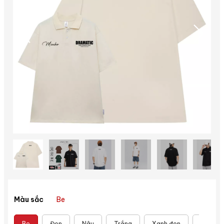
Be
Màu sắc
Be
Đen
Nâu
Trắng
Xanh đen
Xanh r