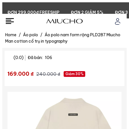
ĐƠN 299.000đ FREESHIP
ĐƠN 2 GIẢM 5%
ĐƠN 3 GI
Home
/
Áo polo
/
Áo polo nam form rộng PLD287 Miucho
Man cotton cổ trụ in typography
(0.0)
Đã bán:
106
169.000 ₫
240.000 ₫
Giảm 30%