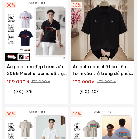
36%
36%
Áo polo nam đẹp form vừa
Áo polo nam chất cá sấu
2066 Miucho Iconic cổ trụ
form vừa trẻ trung dễ phối
vải cá sấu polyester thoáng
Polux 3626
109.000 ₫
109.000 ₫
170.000 ₫
170.000 ₫
mát in typography
(0.0)
975
(0.0)
407
36%
36%