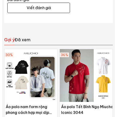
Viết đánh giá
Gợi ý
Đã xem
30%
36%
Áo polo nam form rộng
Áo polo Tết Bính Ngọ Miucho
phong cách hợp mọi dịp
Iconic 3044