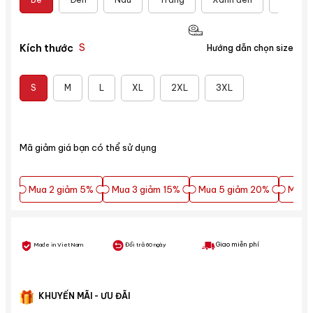
S
Kích thước
Hướng dẫn chọn size
S
M
L
XL
2XL
3XL
Mã giảm giá bạn có thể sử dụng
Mua 2 giảm 5%
Mua 3 giảm 15%
Mua 5 giảm 20%
Mua 5
Mua 2 giảm 5%
Mua 3 giảm 15%
Mua 5 giảm 20%
Mua 5
Giao miễn phí
Made in VietNam
Đổi trả 60 ngày
KHUYẾN MÃI - ƯU ĐÃI