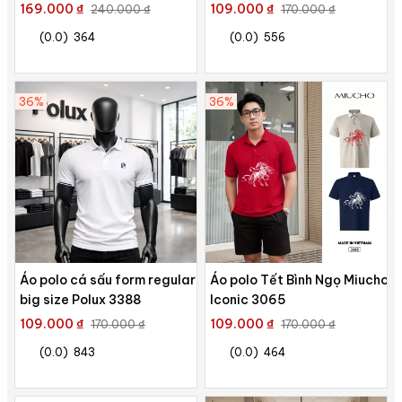
2541 Miucho Club vải cotton
169.000 ₫
109.000 ₫
240.000 ₫
170.000 ₫
thoáng mát in basic
(0.0)
364
(0.0)
556
36%
36%
Áo polo cá sấu form regular
Áo polo Tết Bình Ngọ Miucho
big size Polux 3388
Iconic 3065
109.000 ₫
109.000 ₫
170.000 ₫
170.000 ₫
(0.0)
843
(0.0)
464