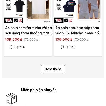
Áo polo nam form vừa vải cá
Áo polo nam cao cấp form
sấu đứng form thoáng mát
vừa 2051 Miucho Iconic cổ
1753 Miucho Iconic in basic
trụ vải cá sấu polyester
109.000 ₫
109.000 ₫
170.000 ₫
170.000 ₫
thoáng mát in mix
(0.0)
764
(0.0)
853
Xem thêm
Miễn phí vận chuyển