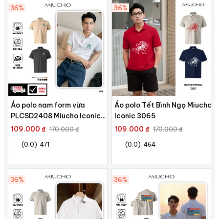
36%
36%
Áo polo nam form vừa
Áo polo Tết Bình Ngọ Miucho
PLCSD2408 Miucho Iconic
Iconic 3065
phong cách basic chất liệu
109.000 ₫
109.000 ₫
170.000 ₫
170.000 ₫
polyester bền nhẹ in mix
(0.0)
471
(0.0)
464
36%
36%