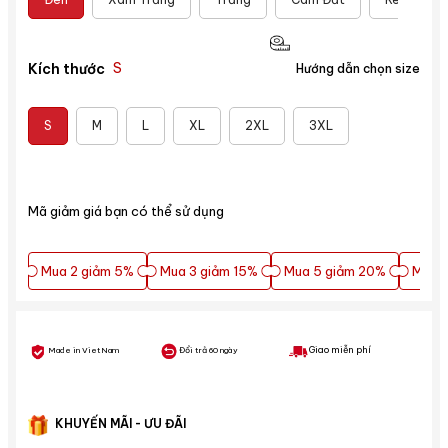
S
Kích thước
Hướng dẫn chọn size
S
M
L
XL
2XL
3XL
Mã giảm giá bạn có thể sử dụng
Mua 2 giảm 5%
Mua 3 giảm 15%
Mua 5 giảm 20%
Mua 5
Mua 2 giảm 5%
Mua 3 giảm 15%
Mua 5 giảm 20%
Mua 5
Giao miễn phí
Made in VietNam
Đổi trả 60 ngày
KHUYẾN MÃI - ƯU ĐÃI