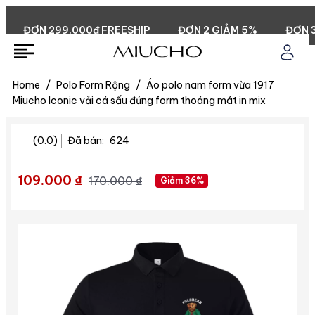
ĐƠN 299.000đ FREESHIP
ĐƠN 2 GIẢM 5%
ĐƠN 3 G
Home
/
Polo Form Rộng
/
Áo polo nam form vừa 1917
Miucho Iconic vải cá sấu đứng form thoáng mát in mix
(0.0)
Đã bán:
624
109.000 ₫
170.000 ₫
Giảm 36%