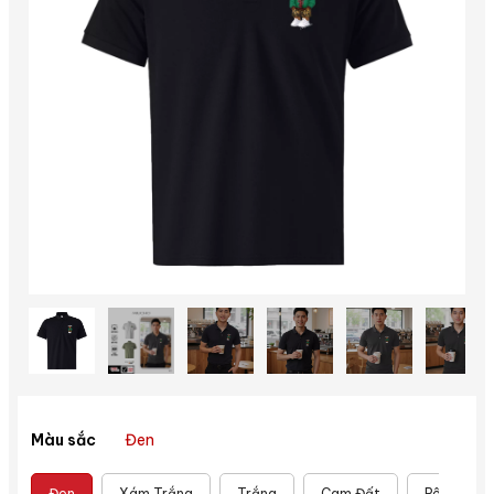
Đen
Màu sắc
Đen
Xám Trắng
Trắng
Cam Đất
Rêu