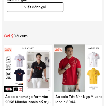
Viết đánh giá
Gợi ý
Đã xem
36%
36%
Áo polo nam đẹp form vừa
Áo polo Tết Bính Ngọ Miucho
2066 Miucho Iconic cổ trụ
Iconic 3044