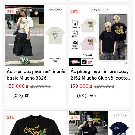
21%
28%
Áo thun boxy nam nữ hè biển
Áo phông mùa hè form boxy
basic Miucho 3326
2152 Miucho Club vải cotton
2c 250gsm cổ tròn thoáng
159.000 ₫
159.000 ₫
200.000 ₫
220.000 ₫
mát in artwork
(0.0)
131
(5.0)
965
21%
21%