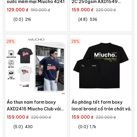
xước mềm mại Miucho 4241
2C 250gsm AXD1549
Miucho Club Local Brand in
129.000 ₫
159.000 ₫
190.000 ₫
220.000 ₫
basic
(0.0)
216
(4.8)
536
28%
28%
Áo thun nam form boxy
Áo phông tết form boxy
AXD2415 Miucho Club vải
local brand cổ tròn chất vải
cotton 2 chiều thoáng mát
cotton 2c 250gsm 1821
159.000 ₫
159.000 ₫
220.000 ₫
220.000 ₫
cổ tròn in mix
Miucho Club in typography
(5.0)
430
(0.0)
1,7k