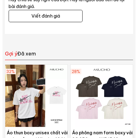
bài đánh giá.
Viết đánh giá
Gợi ý
Đã xem
32%
28%
Áo thun boxy unisex chất vải
Áo phông nam form boxy vải