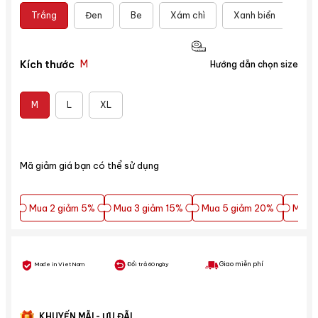
Trắng
Đen
Be
Xám chì
Xanh biển
Đỏ
M
Kích thước
Hướng dẫn chọn size
M
L
XL
Mã giảm giá bạn có thể sử dụng
Mua 2 giảm 5%
Mua 3 giảm 15%
Mua 5 giảm 20%
Mua 5
Mua 2 giảm 5%
Mua 3 giảm 15%
Mua 5 giảm 20%
Mua 5
Giao miễn phí
Made in VietNam
Đổi trả 60 ngày
KHUYẾN MÃI - ƯU ĐÃI