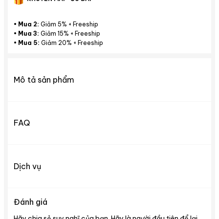
•
Mua 2:
Giảm 5% + Freeship
•
Mua 3:
Giảm 15% + Freeship
•
Mua 5:
Giảm 20% + Freeship
Mô tả sản phẩm
FAQ
Dịch vụ
Đánh giá
Hãy chia sẻ suy nghĩ của bạn. Hãy là người đầu tiên để lại