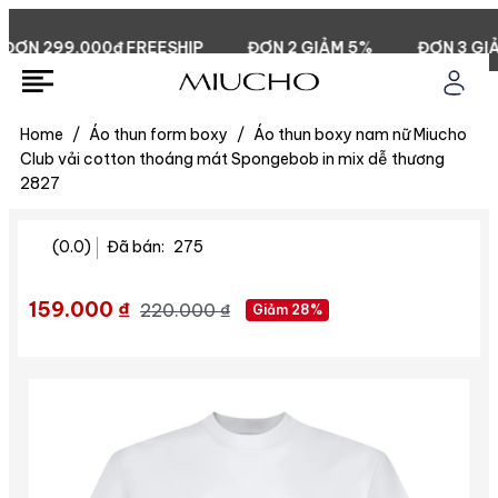
N 299.000đ FREESHIP
ĐƠN 2 GIẢM 5%
ĐƠN 3 GIẢM
Home
/
Áo thun form boxy
/
Áo thun boxy nam nữ Miucho
Club vải cotton thoáng mát Spongebob in mix dễ thương
2827
(0.0)
Đã bán:
275
159.000 ₫
220.000 ₫
Giảm 28%