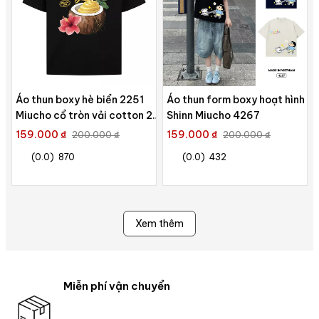
Áo thun boxy hè biển 2251
Áo thun form boxy hoạt hình
Miucho cổ tròn vải cotton 2c
Shinn Miucho 4267
250gsm đứng form in mix
159.000 ₫
159.000 ₫
200.000 ₫
200.000 ₫
(0.0)
870
(0.0)
432
Xem thêm
Miễn phí vận chuyển