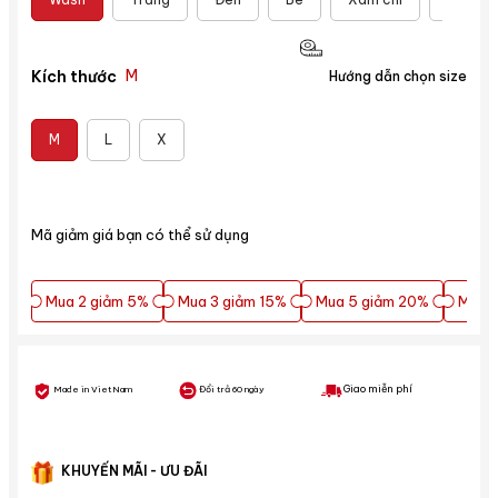
M
Kích thước
Hướng dẫn chọn size
M
L
X
Mã giảm giá bạn có thể sử dụng
Mua 2 giảm 5%
Mua 3 giảm 15%
Mua 5 giảm 20%
Mua 5
Mua 2 giảm 5%
Mua 3 giảm 15%
Mua 5 giảm 20%
Mua 5
Giao miễn phí
Made in VietNam
Đổi trả 60 ngày
KHUYẾN MÃI - ƯU ĐÃI