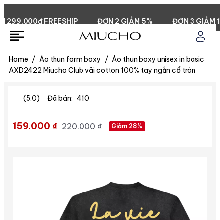
99.000đ FREESHIP
ĐƠN 2 GIẢM 5%
ĐƠN 3 GIẢM 15%
Home
/
Áo thun form boxy
/
Áo thun boxy unisex in basic
AXD2422 Miucho Club vải cotton 100% tay ngắn cổ tròn
(5.0)
Đã bán:
410
159.000 ₫
220.000 ₫
Giảm 28%