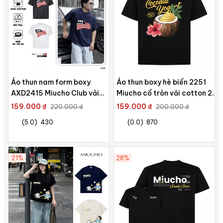
Áo thun nam form boxy
Áo thun boxy hè biển 2251
AXD2415 Miucho Club vải
Miucho cổ tròn vải cotton 2c
cotton 2 chiều thoáng mát
250gsm đứng form in mix
159.000 ₫
159.000 ₫
220.000 ₫
200.000 ₫
cổ tròn in mix
(5.0)
430
(0.0)
870
21%
28%