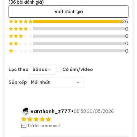
(36 bài đánh giá)
Viết đánh giá
36
0
0
0
0
Lọc theo
Số sao
Có ảnh/video
Sắp xếp
Mới nhất
vanthanh_z777
•
08:53 30/05/2026
Trả lời comment