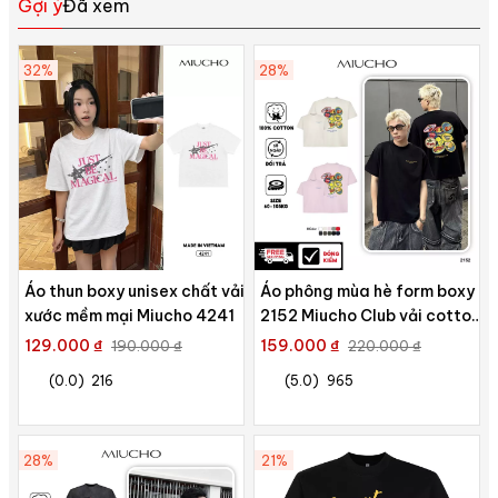
Gợi ý
Đã xem
32%
28%
Áo thun boxy unisex chất vải
Áo phông mùa hè form boxy
xước mềm mại Miucho 4241
2152 Miucho Club vải cotton
2c 250gsm cổ tròn thoáng
129.000 ₫
159.000 ₫
190.000 ₫
220.000 ₫
mát in artwork
(0.0)
216
(5.0)
965
28%
21%