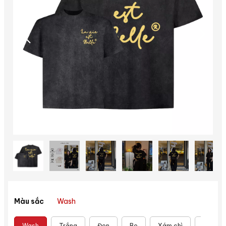
Wash
Màu sắc
Wash
Trắng
Đen
Be
Xám chì
Đỏ