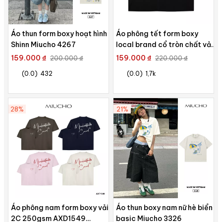
Áo thun form boxy hoạt hình
Áo phông tết form boxy
Shinn Miucho 4267
local brand cổ tròn chất vải
cotton 2c 250gsm 1821
159.000 ₫
159.000 ₫
200.000 ₫
220.000 ₫
Miucho Club in typography
(0.0)
432
(0.0)
1,7k
28%
21%
Áo phông nam form boxy vải
Áo thun boxy nam nữ hè biển
2C 250gsm AXD1549
basic Miucho 3326