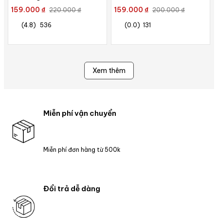
Miucho Club Local Brand in
159.000 ₫
159.000 ₫
220.000 ₫
200.000 ₫
basic
(4.8)
536
(0.0)
131
Xem thêm
Miễn phí vận chuyển
Miễn phí đơn hàng từ 500k
Đổi trả dễ dàng