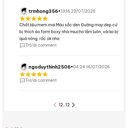
trmhong356
•
13:16 23/07/2026
Chất liệu:mem mai Màu sắc:den Đường may:dep cứ
bị thích áo form boxy nhà miucho lắm luôn, vải ko bị
quá nóng, rấc ok nha
Trả lời comment
ngoduythinh2506
•
04:24 16/07/2026
Trả lời comment
1
2
...
12