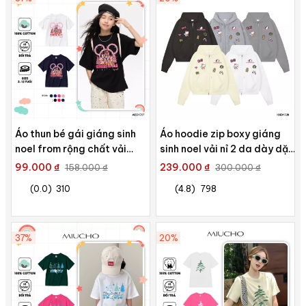
Áo thun bé gái giáng sinh
Áo hoodie zip boxy giáng
noel from rộng chất vải
sinh noel vải nỉ 2 da dày dặn
cotton thoáng mát AED1707
HXD1720 Miucho in mix
99.000 ₫
239.000 ₫
158.000 ₫
300.000 ₫
Miucho Kid in artwork
(0.0)
310
(4.8)
798
37%
20%