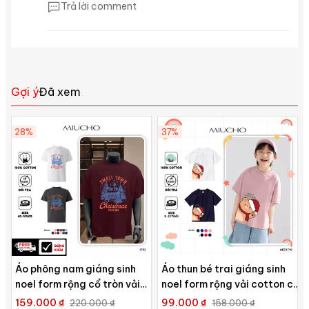
Trả lời comment
Gợi ý
Đã xem
28%
37%
Áo phông nam giáng sinh
Áo thun bé trai giáng sinh
noel form rộng cổ tròn vải
noel form rộng vải cotton co
cotton thoáng mát 1793
giãn thoải mái AED1710
159.000 ₫
99.000 ₫
220.000 ₫
158.000 ₫