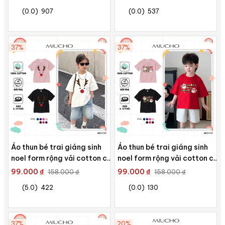
Miucho Iconic in mix
Miucho Kid in artwork
(0.0)
907
(0.0)
537
37%
37%
Áo thun bé trai giáng sinh
Áo thun bé trai giáng sinh
noel form rộng vải cotton co
noel form rộng vải cotton co
giãn thoải mái AED1708
giãn thoải mái AED1703
99.000 ₫
99.000 ₫
158.000 ₫
158.000 ₫
Miucho Kid in artwork
Miucho Kid in artwork
(5.0)
422
(0.0)
130
37%
20%