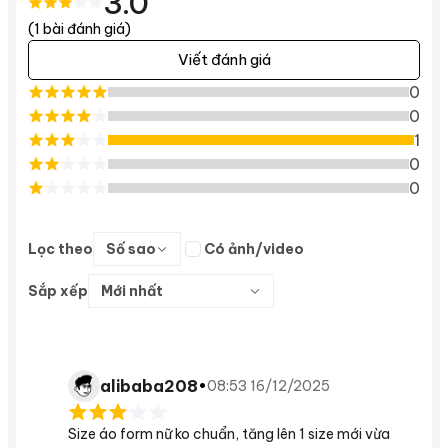
3.0
(1 bài đánh giá)
Viết đánh giá
0
0
1
0
0
Lọc theo
Số sao
Có ảnh/video
Sắp xếp
Mới nhất
alibaba208
•
08:53 16/12/2025
Size áo form nữ ko chuẩn, tăng lên 1 size mới vừa