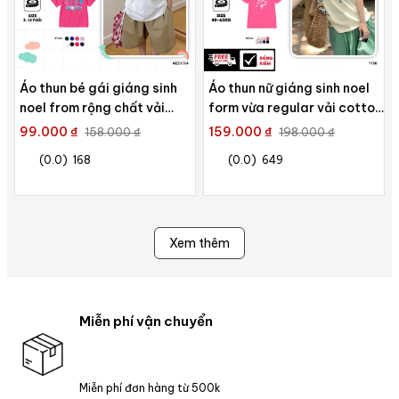
Áo thun bé gái giáng sinh
Áo thun nữ giáng sinh noel
noel from rộng chất vải
form vừa regular vải cotton
cotton thoáng mát AED1704
4c thoáng mát 1765 Miucho
99.000 ₫
159.000 ₫
158.000 ₫
198.000 ₫
Miucho Kid in artwork
Chic Chic in artwork
(0.0)
168
(0.0)
649
Xem thêm
Miễn phí vận chuyển
Miễn phí đơn hàng từ 500k