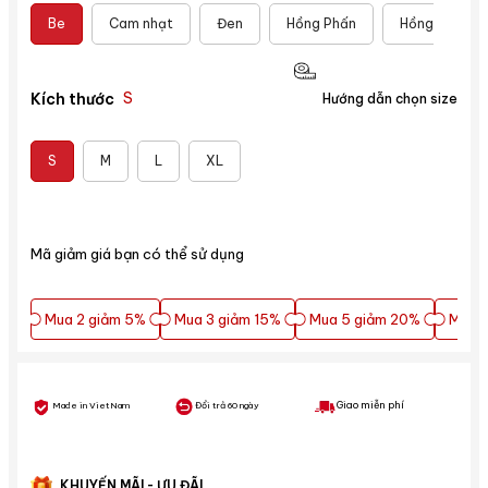
Be
Cam nhạt
Đen
Hồng Phấn
Hồng sen
S
Kích thước
Hướng dẫn chọn size
S
M
L
XL
Mã giảm giá bạn có thể sử dụng
Mua 2 giảm 5%
Mua 3 giảm 15%
Mua 5 giảm 20%
Mua 5
Mua 2 giảm 5%
Mua 3 giảm 15%
Mua 5 giảm 20%
Mua 5
Giao miễn phí
Made in VietNam
Đổi trả 60 ngày
KHUYẾN MÃI - ƯU ĐÃI