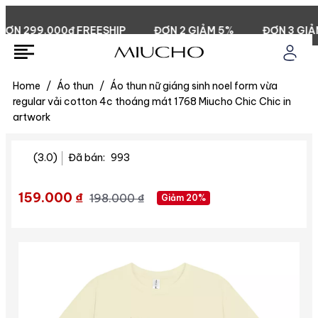
N 299.000đ FREESHIP
ĐƠN 2 GIẢM 5%
ĐƠN 3 GIẢM 
Home
/
Áo thun
/
Áo thun nữ giáng sinh noel form vừa
regular vải cotton 4c thoáng mát 1768 Miucho Chic Chic in
artwork
(3.0)
Đã bán:
993
159.000 ₫
198.000 ₫
Giảm 20%