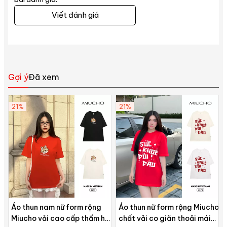
Viết đánh giá
Gợi ý
Đã xem
21%
21%
Áo thun nam nữ form rộng
Áo thun nữ form rộng Miucho
Miucho vải cao cấp thấm hút
chất vải co giãn thoải mái