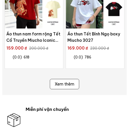
Áo thun nam form rộng Tết
Áo thun Tết Bính Ngọ boxy
Cổ Truyền Miucho Iconic
Miucho 3027
thoáng mát dày dặn in mix
159.000 ₫
169.000 ₫
200.000 ₫
230.000 ₫
2961
(0.0)
618
(0.0)
786
Xem thêm
Miễn phí vận chuyển