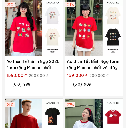
21%
21%
Áo thun Tết Bính Ngọ 2026
Áo thun Tết Bính Ngọ form
form rộng Miucho chất
rộng Miucho chất vải dày
thoáng mát dày dặn hình
dặn thoáng mát hoạt hình in
159.000 ₫
159.000 ₫
200.000 ₫
200.000 ₫
sắc nét in mix 2937
mix 2877
(0.0)
988
(5.0)
909
21%
27%