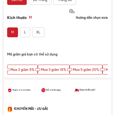
M
Kích thước
Hướng dẫn chọn size
M
L
XL
Mã giảm giá bạn có thể sử dụng
Mua 2 giảm 5%
Mua 3 giảm 15%
Mua 5 giảm 20%
Mua 5
Mua 2 giảm 5%
Mua 3 giảm 15%
Mua 5 giảm 20%
Mua 5
Giao miễn phí
Made in VietNam
Đổi trả 60 ngày
KHUYẾN MÃI - ƯU ĐÃI