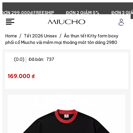
N 299.000đ FREESHIP
ĐƠN 2 GIẢM 5%
ĐƠN 3 GIẢM 
Home
/
Tết 2026 Unisex
/
Áo thun tết Kitty form boxy
phối cổ Miucho vải mềm mại thoáng mát tôn dáng 2980
(0.0)
Đã bán:
737
169.000 ₫